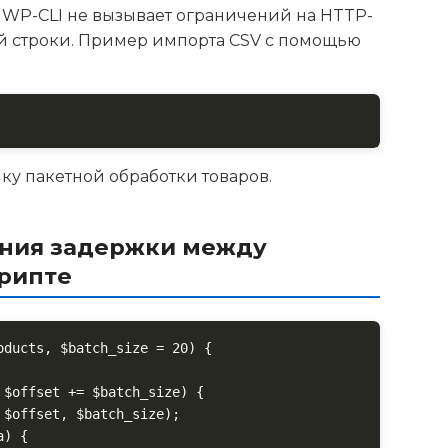
WP-CLI не вызывает ограничений на HTTP-
ной строки. Пример импорта CSV с помощью
ику пакетной обработки товаров.
ения задержки между
рипте
ducts, $batch_size = 20) {
