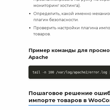
мониторинг хостинга).
Определить, какой именно механизм 
плагин безопасности.
Проверить настройки плагина импорт
товаров.
Пример команды для просмот
Apache
tail -n 100 /var/log/apache2/error.log 
Пошаговое решение ошиб
импорте товаров в WooC