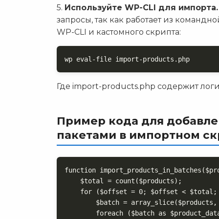
5.
Используйте WP-CLI для импорта.
запросы, так как работает из команд
WP-CLI и кастомного скрипта:
wp eval-file import-products.php
Где import-products.php содержит лог
Пример кода для добавл
пакетами в импортном ск
function import_products_in_batches($pro
    $total = count($products);

    for ($offset = 0; $offset < $total; $offset += $batch_size) {

        $batch = array_slice($products, $offset, $batch_size);

        foreach ($batch as $product_data) {
