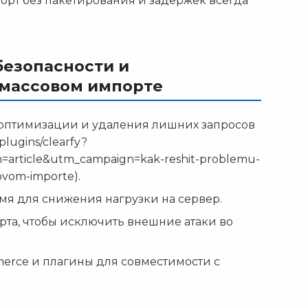
рт без пакетирования и задержек всегда
безопасности и
 массовом импорте
я оптимизации и удаления лишних запросов
plugins/clearfy?
rticle&utm_campaign=kak-reshit-problemu-
ovom-importe).
мя для снижения нагрузки на сервер.
рта, чтобы исключить внешние атаки во
rce и плагины для совместимости с