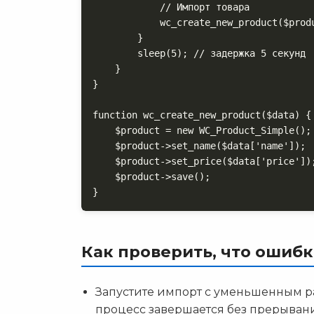
            // Импорт товара

            wc_create_new_product($product_data);

        }

        sleep(5); // задержка 5 секунд

    }

}

function wc_create_new_product($data) {

    $product = new WC_Product_Simple();

    $product->set_name($data['name']);

    $product->set_price($data['price']);

    $product->save();

}
Как проверить, что ошиб
Запустите импорт с уменьшенным ра
процесс завершается без прерыван