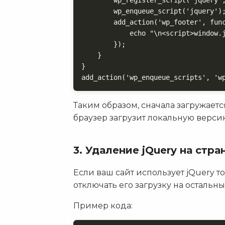
        wp_enqueue_script('jquery');
        add_action('wp_footer', func
            echo "\n<script>window.
        });

    }

}

add_action('wp_enqueue_scripts', 'w
Таким образом, сначала загружаетс
браузер загрузит локальную верси
3. Удаление jQuery на стра
Если ваш сайт использует jQuery т
отключать его загрузку на остальны
Пример кода: