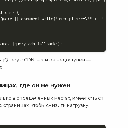


tion() {

jQuery || document.write('<script src=\"" + '" . includes
purok_jquery_cdn_fallback');
я jQuery с CDN, если он недоступен —
ю.
ницах, где он не нужен
олько в определенных местах, имеет смысл
х страницах, чтобы снизить нагрузку.