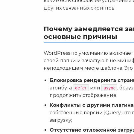
какие есть способы ее устранения
других связанных скриптов.
Почему замедляется заг
основные причины
WordPress по умолчанию включает б
своей папки и зачастую в не мин
неподходящем месте шаблона. Это
Блокировка рендеринга стран
атрибута
или
, брау
defer
async
продолжить отображение;
Конфликты с другими плагина
собственные версии jQuery, что
загрузку;
Отсутствие отложенной загруз