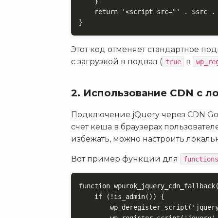
    }

    return '<script src="' . $src . 
}
Этот код отменяет стандартное по
с загрузкой в подвал (
в
true
wp_re
2. Использование CDN с л
Подключение jQuery через CDN Goo
счет кеша в браузерах пользователе
избежать, можно настроить локаль
Вот пример функции для
function
function wpurok_jquery_cdn_fallback(
    if (!is_admin()) {

        wp_deregister_script('jquery
        wp_register_script('jquery',