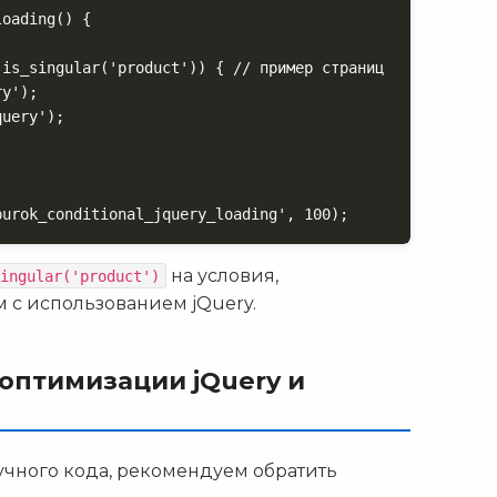
oading() {

is_singular('product')) { // пример страниц

y');

uery');

purok_conditional_jquery_loading', 100);
на условия,
ingular('product')
 с использованием jQuery.
оптимизации jQuery и
ручного кода, рекомендуем обратить