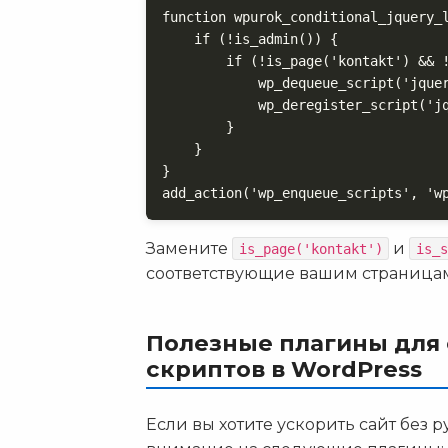
function wpurok_conditional_jquery_l
    if (!is_admin()) {

        if (!is_page('kontakt') && !
            wp_dequeue_script('jquer
            wp_deregister_script('jq
        }

    }

}

add_action('wp_enqueue_scripts', 'w
Замените
и
is_page('kontakt')
is_s
соответствующие вашим страницам
Полезные плагины для 
скриптов в WordPress
Если вы хотите ускорить сайт без 