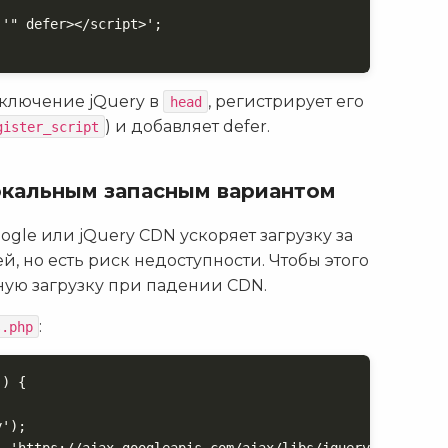
'" defer></script>';

дключение jQuery в
, регистрирует его
head
) и добавляет defer.
gister_script
окальным запасным вариантом
gle или jQuery CDN ускоряет загрузку за
й, но есть риск недоступности. Чтобы этого
ную загрузку при падении CDN.
:
s.php
) {

');

 'https://ajax.googleapis.com/ajax/libs/jquery/3.6.0/jqu