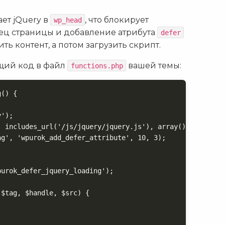
ет jQuery в
, что блокирует
wp_head
нец страницы и добавление атрибута
defer
ть контент, а потом загрузить скрипт.
щий код в файл
вашей темы:
functions.php
() {

');

 includes_url('/js/jquery/jquery.js'), array(), null, tr
g', 'wpurok_add_defer_attribute', 10, 3);

urok_defer_jquery_loading');

$tag, $handle, $src) {
