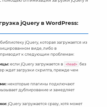
 с помощью оптимизации загрузки jQuery и
рузка jQuery в WordPress:
иблиотеку jQuery, которая загружается из
ифицированном виде, либо в
 приводит к следующим проблемам:
ицы:
если jQuery загружается в
без
<head>
зер ждет загрузки скрипта, прежде чем
ми:
некоторые плагины подключают
 вызывает дублирование и замедляет
ки:
jQuery загружается сразу, хотя может