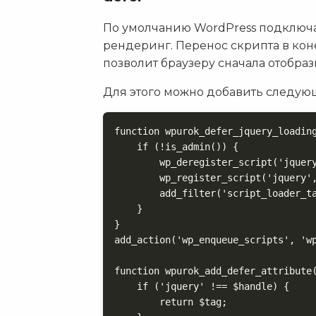
По умолчанию WordPress подключа
рендеринг. Перенос скрипта в ко
позволит браузеру сначала отобрази
Для этого можно добавить следую
function wpurok_defer_jquery_loading
    if (!is_admin()) {

        wp_deregister_script('jquery
        wp_register_script('jquery',
        add_filter('script_loader_ta
    }

}

add_action('wp_enqueue_scripts', 'wp
function wpurok_add_defer_attribute(
    if ('jquery' !== $handle) {

        return $tag;
