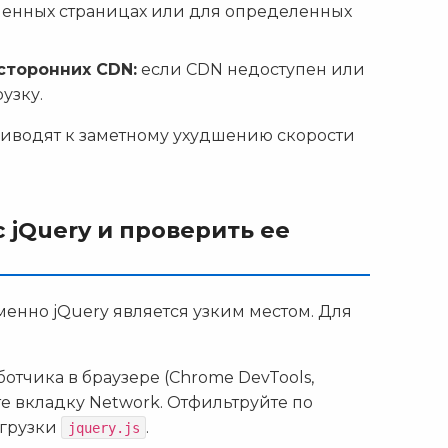
ленных страницах или для определенных
сторонних CDN:
если CDN недоступен или
узку.
риводят к заметному ухудшению скорости
 jQuery и проверить ее
менно jQuery является узким местом. Для
отчика в браузере (Chrome DevTools,
йте вкладку Network. Отфильтруйте по
агрузки
.
jquery.js