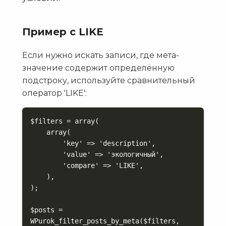
Пример с LIKE
Если нужно искать записи, где мета-
значение содержит определённую
подстроку, используйте сравнительный
оператор 'LIKE':
$filters = array(

    array(

        'key' => 'description',

        'value' => 'экологичный',

        'compare' => 'LIKE',

    ),

);

$posts = 
WPurok_filter_posts_by_meta($filters, 