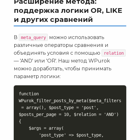
Расширение метода:
поддержка логики OR, LIKE
и других сравнений
В
можно использовать
meta_query
различные операторы сравнения и
объединять условия с помощью
relation
— 'AND' или 'OR'. Наш метод WPurok
можно доработать, чтобы принимать
параметр логики:
function 
WPurok_filter_posts_by_meta($meta_filters
 = array(), $post_type = 'post', 
$posts_per_page = 10, $relation = 'AND') 
{

    $args = array(

        'post_type' => $post_type,
