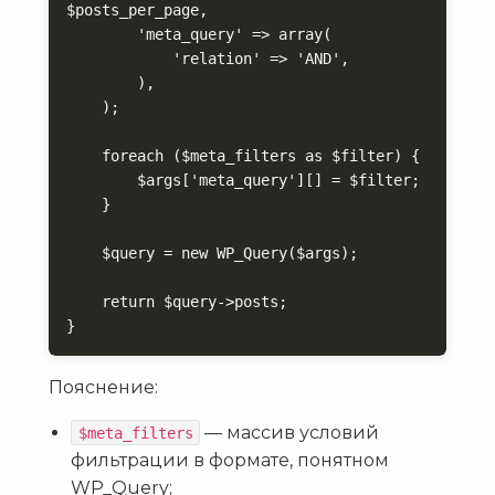
$posts_per_page,

        'meta_query' => array(

            'relation' => 'AND',

        ),

    );

    foreach ($meta_filters as $filter) {

        $args['meta_query'][] = $filter;

    }

    $query = new WP_Query($args);

    return $query->posts;

}
Пояснение:
— массив условий
$meta_filters
фильтрации в формате, понятном
WP_Query;