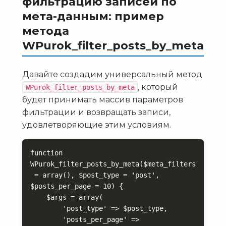
фильтрацию записей по
мета-данным: пример
метода
WPurok_filter_posts_by_meta
Давайте создадим универсальный метод
, который
WPurok_filter_posts_by_meta
будет принимать массив параметров
фильтрации и возвращать записи,
удовлетворяющие этим условиям.
function 
WPurok_filter_posts_by_meta($meta_filters
 = array(), $post_type = 'post', 
$posts_per_page = 10) {

    $args = array(

        'post_type' => $post_type,

        'posts_per_page' => 