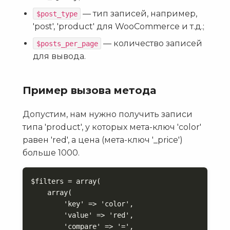
— тип записей, например,
$post_type
'post', 'product' для WooCommerce и т.д.;
— количество записей
$posts_per_page
для вывода.
Пример вызова метода
Допустим, нам нужно получить записи
типа 'product', у которых мета-ключ 'color'
равен 'red', а цена (мета-ключ '_price')
больше 1000.
$filters = array(

    array(

        'key' => 'color',

        'value' => 'red',

        'compare' => '=',
