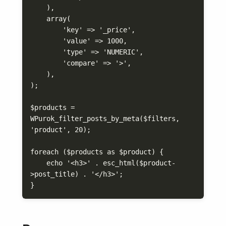
    ),

    array(

        'key' => '_price',

        'value' => 1000,

        'type' => 'NUMERIC',

        'compare' => '>',

    ),

);

$products = 
WPurok_filter_posts_by_meta($filters, 
'product', 20);

foreach ($products as $product) {

    echo '<h3>' . esc_html($product-
>post_title) . '</h3>';

}