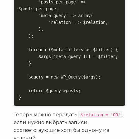
        'posts_per_page' => 
$posts_per_page,

        'meta_query' => array(

            'relation' => $relation,

        ),

    );

    foreach ($meta_filters as $filter) {

        $args['meta_query'][] = $filter;

    }

    $query = new WP_Query($args);

    return $query->posts;

}
Теперь можно передать
,
$relation = 'OR'
если нужно выбрать записи,
соответствующие хотя бы одному из
условий.