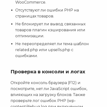
WooCommerce.
Отсутствуют ли ошибки PHP на
страницах товаров.
Не блокирует ли вывод связанных
товаров плагин кэширования или
оптимизации.
Не переопределяет ли тема шаблон
related.php или upsells.php с
ошибками.
Проверка в консоли и логах
Откройте консоль браузера (F12) и
посмотрите, нет ли JavaScript ошибок,
влияющих на загрузку блоков. Также
проверьте лог ошибок PHP (wp-
content/debug.log при включённом