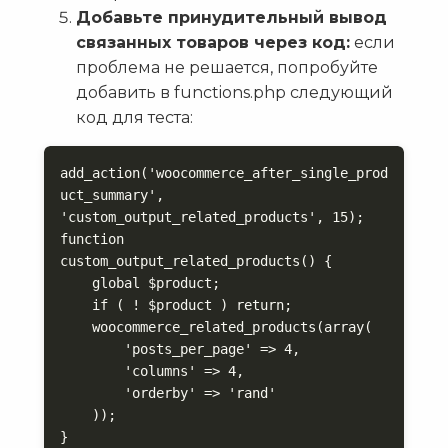
Добавьте принудительный вывод
связанных товаров через код:
если
проблема не решается, попробуйте
добавить в functions.php следующий
код для теста:
add_action('woocommerce_after_single_prod
uct_summary', 
'custom_output_related_products', 15);

function 
custom_output_related_products() {

    global $product;

    if ( ! $product ) return;

    woocommerce_related_products(array(

        'posts_per_page' => 4,

        'columns' => 4,

        'orderby' => 'rand'

    ));

}