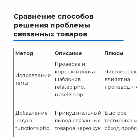
Сравнение способов
решения проблемы
связанных товаров
Метод
Описание
Плюсы
Проверка и
корректировка
Чистое реше
Исправление
шаблонов
влияет на
темы
related.php,
производит
upsells.php
Добавление
Принудительный
Быстрое
кода в
вывод связанных
тестировани
functions.php
товаров через хук
обход проб