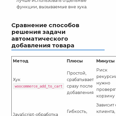
лучше использовать отдельные
функции, вызываемые вне хука.
Сравнение способов
решения задачи
автоматического
добавления товара
Метод
Плюсы
Минусы
Риск
Простой,
рекурси
Хук
срабатывает
нужно
сразу после
woocommerce_add_to_cart
проверя
добавления
корзину
Зависит 
Гибкость,
клиента,
JavaScript-обработка