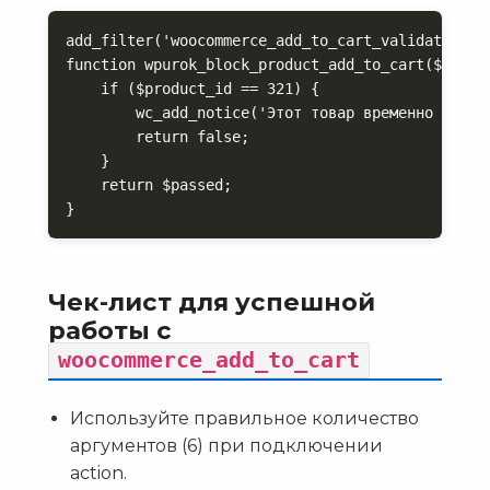
add_filter('woocommerce_add_to_cart_validation', 
function wpurok_block_product_add_to_cart($passed
    if ($product_id == 321) {

        wc_add_notice('Этот товар временно недост
        return false;

    }

    return $passed;

}
Чек-лист для успешной
работы с
woocommerce_add_to_cart
Используйте правильное количество
аргументов (6) при подключении
action.