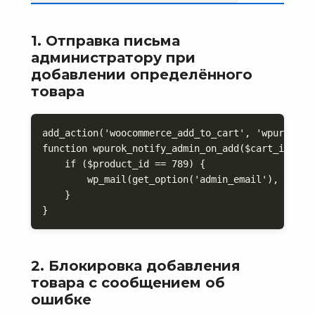
1. Отправка письма
администратору при
добавлении определённого
товара
add_action('woocommerce_add_to_cart', 'wpurok_not
function wpurok_notify_admin_on_add($cart_item_k
    if ($product_id == 789) {

        wp_mail(get_option('admin_email'), 'Това
    }

}
2. Блокировка добавления
товара с сообщением об
ошибке