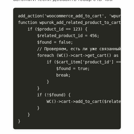
add_action('woocommerce_add_to_cart', 'wpurok_add
function wpurok_add_related_product_to_cart($car
    if ($product_id == 123) {

        $related_product_id = 456;

        $found = false;

        // Проверяем, есть ли уже связанный товар
        foreach (WC()->cart->get_cart() as $cart_
            if ($cart_item['product_id'] == $rela
                $found = true;

                break;

            }

        }

        if (!$found) {

            WC()->cart->add_to_cart($related_prod
        }

    }

}