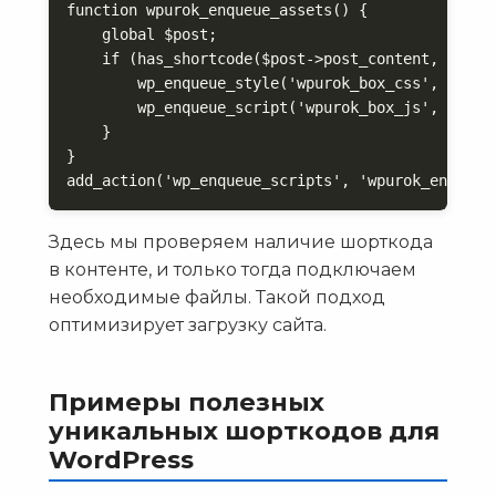
function wpurok_enqueue_assets() {

    global $post;

    if (has_shortcode($post->post_content, 'wpuro
        wp_enqueue_style('wpurok_box_css', get_s
        wp_enqueue_script('wpurok_box_js', get_s
    }

}

add_action('wp_enqueue_scripts', 'wpurok_enqueue
Здесь мы проверяем наличие шорткода
в контенте, и только тогда подключаем
необходимые файлы. Такой подход
оптимизирует загрузку сайта.
Примеры полезных
уникальных шорткодов для
WordPress