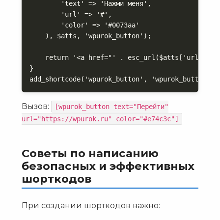
        'text' => 'Нажми меня',

        'url' => '#',

        'color' => '#0073aa'

    ), $atts, 'wpurok_button');

    return '<a href="' . esc_url($atts['url']) .
}

add_shortcode('wpurok_button', 'wpurok_button_sh
Вызов:
[wpurok_button text="Перейти"
url="https://wpurok.ru" color="#e74c3c"]
Советы по написанию
безопасных и эффективных
шорткодов
При создании шорткодов важно: