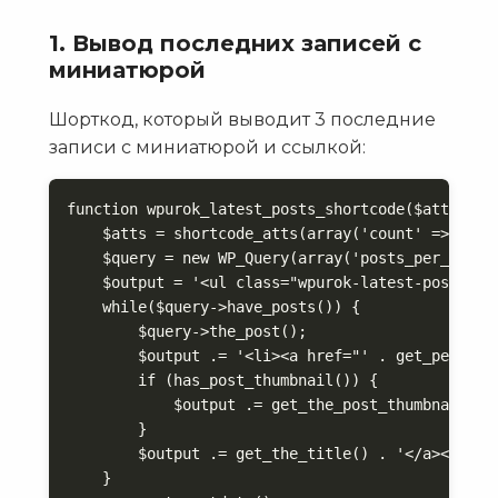
1. Вывод последних записей с
миниатюрой
Шорткод, который выводит 3 последние
записи с миниатюрой и ссылкой:
function wpurok_latest_posts_shortcode($atts) {

    $atts = shortcode_atts(array('count' => 3), $
    $query = new WP_Query(array('posts_per_page' 
    $output = '<ul class="wpurok-latest-posts">';
    while($query->have_posts()) {

        $query->the_post();

        $output .= '<li><a href="' . get_permalin
        if (has_post_thumbnail()) {

            $output .= get_the_post_thumbnail(nul
        }

        $output .= get_the_title() . '</a></li>';
    }
