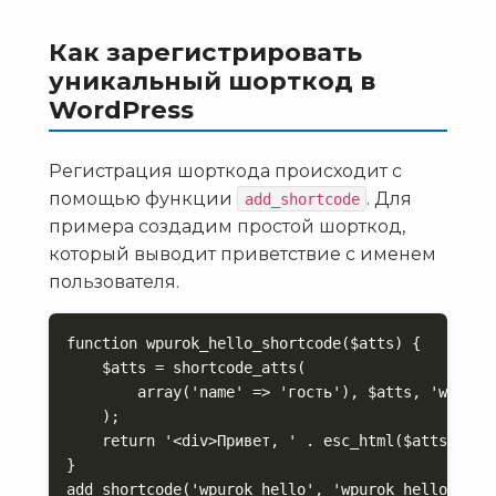
Как зарегистрировать
уникальный шорткод в
WordPress
Регистрация шорткода происходит с
помощью функции
. Для
add_shortcode
примера создадим простой шорткод,
который выводит приветствие с именем
пользователя.
function wpurok_hello_shortcode($atts) {

    $atts = shortcode_atts(

        array('name' => 'гость'), $atts, 'wpurok_
    );

    return '<div>Привет, ' . esc_html($atts['name
}

add_shortcode('wpurok_hello', 'wpurok_hello_shor