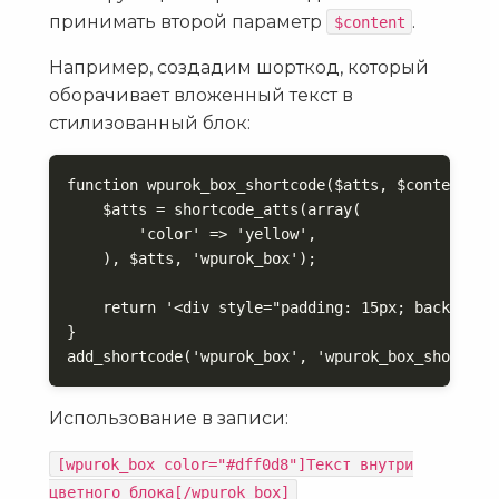
принимать второй параметр
.
$content
Например, создадим шорткод, который
оборачивает вложенный текст в
стилизованный блок:
function wpurok_box_shortcode($atts, $content = n
    $atts = shortcode_atts(array(

        'color' => 'yellow',

    ), $atts, 'wpurok_box');

    return '<div style="padding: 15px; backgroun
}

add_shortcode('wpurok_box', 'wpurok_box_shortcod
Использование в записи:
[wpurok_box color="#dff0d8"]Текст внутри
цветного блока[/wpurok_box]