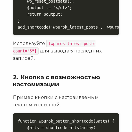
    wp_reset_postdata();

    $output .= '</ul>';

    return $output;

}

add_shortcode('wpurok_latest_posts', 'wpurok_lat
Используйте
[wpurok_latest_posts
для вывода 5 последних
count="5"]
записей.
2. Кнопка с возможностью
кастомизации
Пример кнопки с настраиваемым
текстом и ссылкой:
function wpurok_button_shortcode($atts) {

    $atts = shortcode_atts(array(
