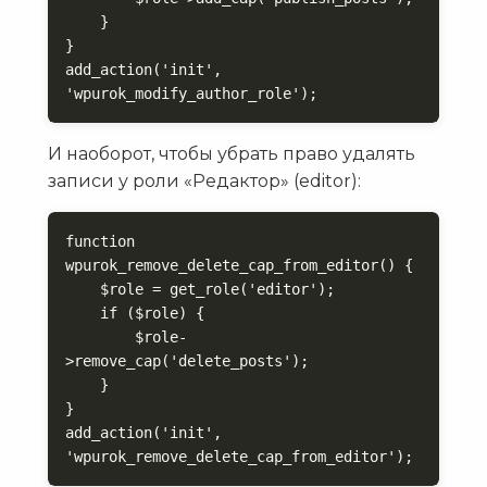
    }

}

add_action('init', 
'wpurok_modify_author_role');
И наоборот, чтобы убрать право удалять
записи у роли «Редактор» (editor):
function 
wpurok_remove_delete_cap_from_editor() {

    $role = get_role('editor');

    if ($role) {

        $role-
>remove_cap('delete_posts');

    }

}

add_action('init', 
'wpurok_remove_delete_cap_from_editor');