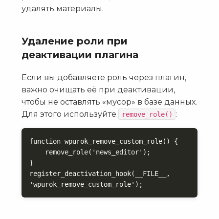
удалять материалы.
Удаление роли при
деактивации плагина
Если вы добавляете роль через плагин,
важно очищать её при деактивации,
чтобы не оставлять «мусор» в базе данных.
Для этого используйте
:
remove_role()
function wpurok_remove_custom_role() {

    remove_role('news_editor');

}

register_deactivation_hook(__FILE__, 
'wpurok_remove_custom_role');