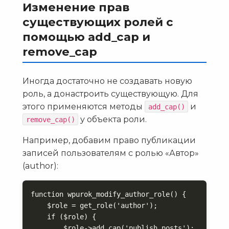
Изменение прав
существующих ролей с
помощью add_cap и
remove_cap
Иногда достаточно не создавать новую
роль, а донастроить существующую. Для
этого применяются методы
и
add_cap()
у объекта роли.
remove_cap()
Например, добавим право публикации
записей пользователям с ролью «Автор»
(author):
function wpurok_modify_author_role() {

    $role = get_role('author');

    if ($role) {

        $role->add_cap('publish_posts');
