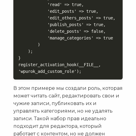
            'read' => true,

            'edit_posts' => true,

            'edit_others_posts' => true,

            'publish_posts' => true,

            'delete_posts' => false,

            'manage_categories' => true

        )

    );

}

register_activation_hook(__FILE__, 
'wpurok_add_custom_role');
В этом примере мы создали роль, которая
может читать сайт, редактировать свои и
чужие записи, публиковать их и
управлять категориями, но не удалять
записи. Такой набор прав идеально
подходит для редактора, который
работает с контентом, но не должен