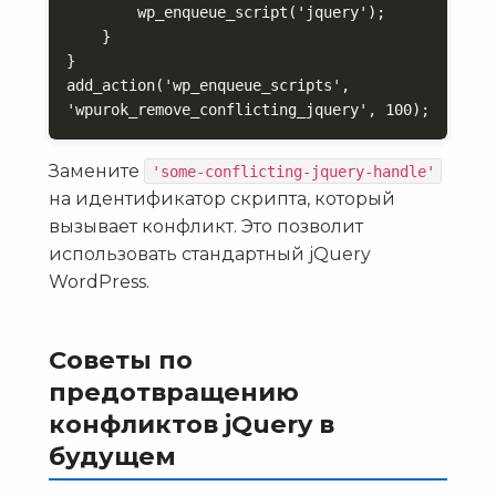
        wp_enqueue_script('jquery');

    }

}

add_action('wp_enqueue_scripts', 
'wpurok_remove_conflicting_jquery', 100);
Замените
'some-conflicting-jquery-handle'
на идентификатор скрипта, который
вызывает конфликт. Это позволит
использовать стандартный jQuery
WordPress.
Советы по
предотвращению
конфликтов jQuery в
будущем