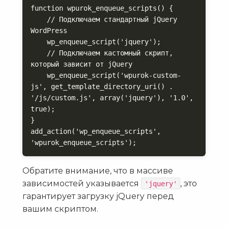
function wpurok_enqueue_scripts() {

    // Подключаем стандартный jQuery 
WordPress

    wp_enqueue_script('jquery');

    // Подключаем кастомный скрипт, 
который зависит от jQuery

    wp_enqueue_script('wpurok-custom-
js', get_template_directory_uri() . 
'/js/custom.js', array('jquery'), '1.0', 
true);

}

add_action('wp_enqueue_scripts', 
'wpurok_enqueue_scripts');
Обратите внимание, что в массиве
зависимостей указывается
, это
'jquery'
гарантирует загрузку jQuery перед
вашим скриптом.