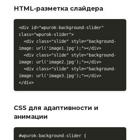
HTML-разметка слайдера
<div id="wpurok-background-slider" 
class="wpurok-slider">

  <div class="slide" style="background-
image: url('image1.jpg');"></div>

  <div class="slide" style="background-
image: url('image2.jpg');"></div>

  <div class="slide" style="background-
image: url('image3.jpg');"></div>

</div>
CSS для адаптивности и
анимации
#wpurok-background-slider {
