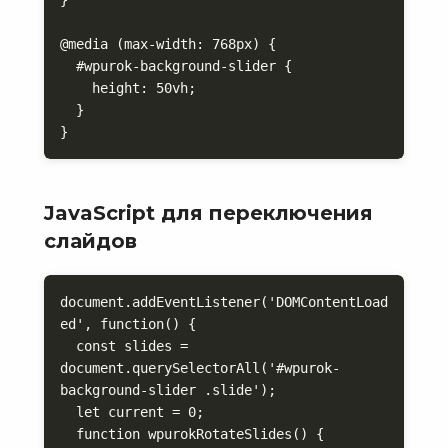
@media (max-width: 768px) {

  #wpurok-background-slider {

    height: 50vh;

  }

}
JavaScript для переключения
слайдов
document.addEventListener('DOMContentLoad
ed', function() {

  const slides = 
document.querySelectorAll('#wpurok-
background-slider .slide');

  let current = 0;

  function wpurokRotateSlides() {
