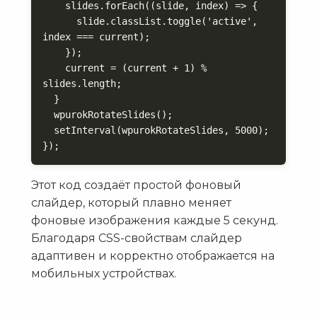
    slides.forEach((slide, index) => {

      slide.classList.toggle('active', 
index === current);

    });

    current = (current + 1) % 
slides.length;

  }

  wpurokRotateSlides();

  setInterval(wpurokRotateSlides, 5000);

});
Этот код создаёт простой фоновый
слайдер, который плавно меняет
фоновые изображения каждые 5 секунд.
Благодаря CSS-свойствам слайдер
адаптивен и корректно отображается на
мобильных устройствах.