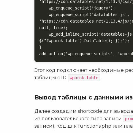
'https://cdn.datatables.net/1.13.4/css/j
    wp_enqueue_script('jquery');

    wp_enqueue_script('datatables-js', 
'https://cdn.datatables.net/1.13.4/js/j
null, true);

    wp_add_inline_script('datatables-js', 'jQuery(document).ready(function($) { 
$("#wpurok-table").DataTable(); });');

}

add_action('wp_enqueue_scripts', 'wpuro
Этот код подключает необходимые ре
таблицы с ID
.
wpurok-table
Вывод таблицы с данными из
Далее создадим shortcode для вывод
из пользовательского типа записи
pro
записи). Код для functions.php или пла