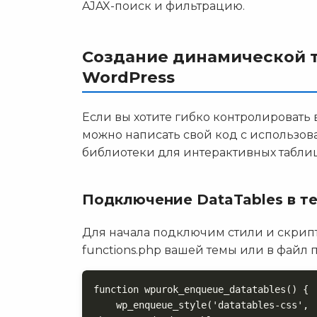
AJAX-поиск и фильтрацию.
Создание динамической 
WordPress
Если вы хотите гибко контролировать 
можно написать свой код с использов
библиотеки для интерактивных таблиц
Подключение DataTables в т
Для начала подключим стили и скрипты
functions.php вашей темы или в файл
function wpurok_enqueue_datatables() {

    wp_enqueue_style('datatables-css', 