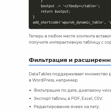
    }

    $output .= '</tbody></table>';

    return $output;

}

add_shortcode('wpurok_dynamic_table', '
Теперь в любом месте контента встав
получите интерактивную таблицу с со
Фильтрация и расширенн
DataTables поддерживает множество 
в WordPress, например:
Фильтрация по дате, диапазону чис
Экспорт таблиц в PDF, Excel, CSV;
Редактирование ячеек на лету;