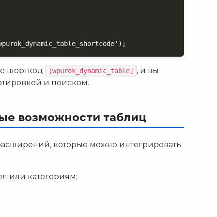
wpurok_dynamic_table_shortcode');
ьте шорткод
, и вы
[wpurok_dynamic_table]
ртировкой и поиском.
ые возможности таблиц
расширений, которые можно интегрировать
ел или категориям;