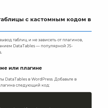
таблицы с кастомным кодом в
вывод таблиц и не зависеть от плагинов,
анием DataTables — популярной JS-
.
еме или плагине
 DataTables в WordPress. Добавьте в
 плагина следующий код: