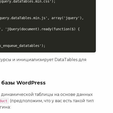
query.dataTables.min.css');

query.dataTables.min.js', array('jquery'), 
k_enqueue_datatables');
сурсы и инициализирует DataTables для
 базы WordPress
а динамической таблицы на основе данных
(предположим, что у вас есть такой тип
duct
гина: