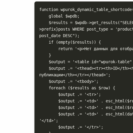
function wpurok_dynamic_table_shortcode(
    global $wpdb;

    $results = $wpdb->get_results("SELECT ID, post_title, post_date FROM {$wpdb-
>prefix}posts WHERE post_type = 'produc
post_date DESC");

    if (empty($results)) {

        return '<p>Нет данных для отображения.</p>';

    }

    $output = '<table id="wpurok-table" class="display" style="width:100%">';

    $output .= '<thead><tr><th>ID</th><th>Название продукта</th><th>Дата 
публикации</th></tr></thead>';

    $output .= '<tbody>';

    foreach ($results as $row) {

        $output .= '<tr>';

        $output .= '<td>' . esc_html($row->ID) . '</td>';

        $output .= '<td>' . esc_html($row->post_title) . '</td>';

        $output .= '<td>' . esc_html(date('d.m.Y', strtotime($row->post_date))) . 
'</td>';

        $output .= '</tr>';
