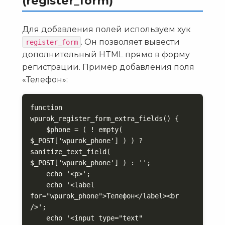
(register_form)
Для добавления полей используем хук
. Он позволяет вывести
register_form
дополнительный HTML прямо в форму
регистрации. Пример добавления поля
«Телефон»:
function 
wpurok_register_form_extra_fields() {

    $phone = ( ! empty( 
$_POST['wpurok_phone'] ) ) ? 
sanitize_text_field( 
$_POST['wpurok_phone'] ) : '';

    echo '<p>';

    echo '<label 
for="wpurok_phone">Телефон</label><br 
/>';

    echo '<input type="text" 