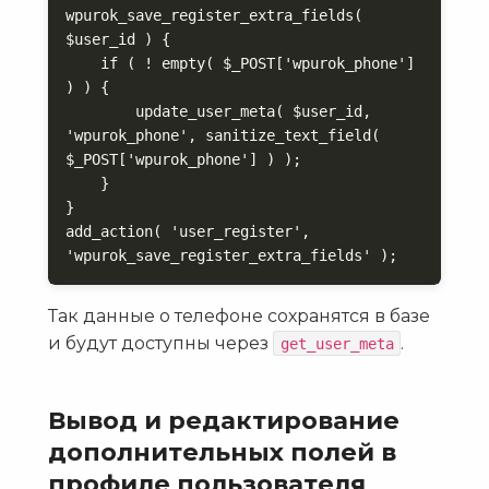
wpurok_save_register_extra_fields( 
$user_id ) {

    if ( ! empty( $_POST['wpurok_phone'] 
) ) {

        update_user_meta( $user_id, 
'wpurok_phone', sanitize_text_field( 
$_POST['wpurok_phone'] ) );

    }

}

add_action( 'user_register', 
'wpurok_save_register_extra_fields' );
Так данные о телефоне сохранятся в базе
и будут доступны через
.
get_user_meta
Вывод и редактирование
дополнительных полей в
профиле пользователя