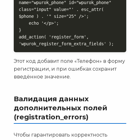
name="wpurok_phone" id="wpurok_phone" 
class="input" value="' . esc_attr( 
$phone ) . '" size="25" />';

    echo '</p>';

}

add_action( 'register_form', 
'wpurok_register_form_extra_fields' );
Этот код добавит поле «Телефон» в форму
регистрации, и при ошибках сохранит
введённое значение.
Валидация данных
дополнительных полей
(registration_errors)
Чтобы гарантировать корректность