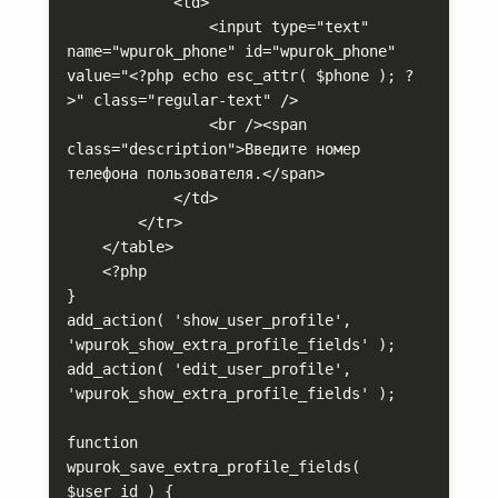
            <td>

                <input type="text" 
name="wpurok_phone" id="wpurok_phone" 
value="<?php echo esc_attr( $phone ); ?
>" class="regular-text" />

                <br /><span 
class="description">Введите номер 
телефона пользователя.</span>

            </td>

        </tr>

    </table>

    <?php

}

add_action( 'show_user_profile', 
'wpurok_show_extra_profile_fields' );

add_action( 'edit_user_profile', 
'wpurok_show_extra_profile_fields' );

function 
wpurok_save_extra_profile_fields( 
$user_id ) {
