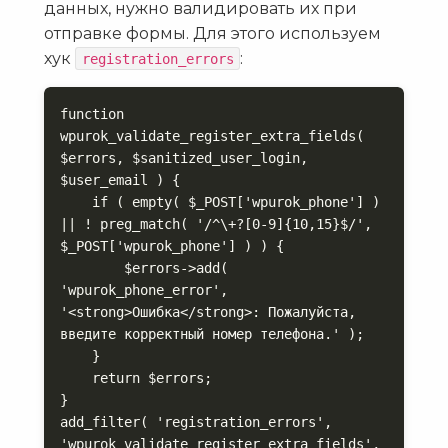
данных, нужно валидировать их при
отправке формы. Для этого используем
хук
:
registration_errors
function 
wpurok_validate_register_extra_fields( 
$errors, $sanitized_user_login, 
$user_email ) {

    if ( empty( $_POST['wpurok_phone'] ) 
|| ! preg_match( '/^\+?[0-9]{10,15}$/', 
$_POST['wpurok_phone'] ) ) {

        $errors->add( 
'wpurok_phone_error', 
'<strong>Ошибка</strong>: Пожалуйста, 
введите корректный номер телефона.' );

    }

    return $errors;

}

add_filter( 'registration_errors', 
'wpurok_validate_register_extra_fields', 