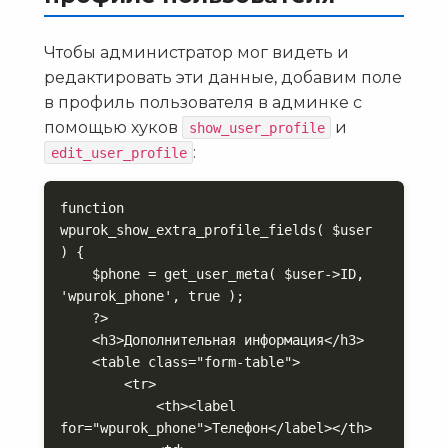
Чтобы администратор мог видеть и
редактировать эти данные, добавим поле
в профиль пользователя в админке с
помощью хуков
и
show_user_profile
:
edit_user_profile
function 
wpurok_show_extra_profile_fields( $user 
) {

    $phone = get_user_meta( $user->ID, 
'wpurok_phone', true );

    ?>

    <h3>Дополнительная информация</h3>

    <table class="form-table">

        <tr>

            <th><label 
for="wpurok_phone">Телефон</label></th>
