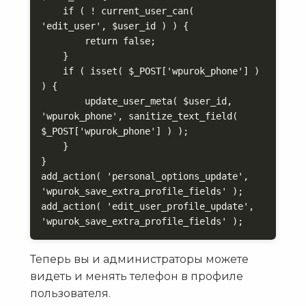
    if ( ! current_user_can( 
'edit_user', $user_id ) ) {

        return false;

    }

    if ( isset( $_POST['wpurok_phone'] ) 
) {

        update_user_meta( $user_id, 
'wpurok_phone', sanitize_text_field( 
$_POST['wpurok_phone'] ) );

    }

}

add_action( 'personal_options_update', 
'wpurok_save_extra_profile_fields' );

add_action( 'edit_user_profile_update', 
'wpurok_save_extra_profile_fields' );
Теперь вы и администраторы можете
видеть и менять телефон в профиле
пользователя.